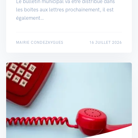
Le bulletin municipal va être distribué dans
les boîtes aux lettres prochainement, il est
également…
MAIRIE CONDEZAYGUES
16 JUILLET 2026