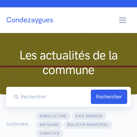
Condezaygues
Les actualités de la
commune
Rechercher
AGRICULTURE
AIDE ÉNERGIE
CATÉGORIE :
ARTISANS
BULLETIN MUNICIPAL
CANICULE