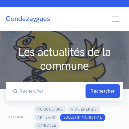
Condezaygues
Les actualités de la
commune
Rechercher
AGRICULTURE
AIDE ÉNERGIE
CATÉGORIE :
ARTISANS
BULLETIN MUNICIPAL
CANICULE