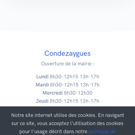
Condezaygues
Ouverture de la mairie :
Lundi
8h30-12h15 13h-17h
Mardi
8h30-12h15 13h-17h
Mercredi
8h30-12h30
Jeudi
8h30-12h15 13h-17h
Vendredi
8h30-12h15 13h-17h
Notre site internet utilise des cookies. En navigant
Samedi
Fermée
sur ce site, vous acceptez l’utilisation des cookies
Dimanche
Fermée
pour l’usage décrit dans notre
politique de