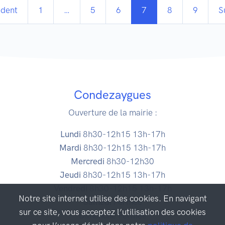
édent
1
…
5
6
7
8
9
S
Condezaygues
Ouverture de la mairie :
Lundi
8h30-12h15 13h-17h
Mardi
8h30-12h15 13h-17h
Mercredi
8h30-12h30
Jeudi
8h30-12h15 13h-17h
Vendredi
8h30-12h15 13h-17h
Notre site internet utilise des cookies. En navigant
Samedi
Fermée
sur ce site, vous acceptez l’utilisation des cookies
Dimanche
Fermée