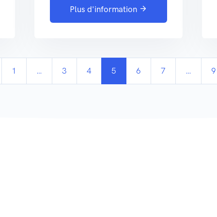
Plus d'information
1
…
3
4
5
6
7
…
9