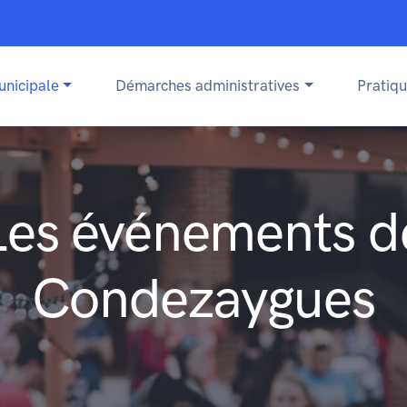
unicipale
Démarches administratives
Pratiq
Les événements d
Condezaygues