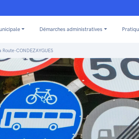
unicipale
Démarches administratives
Pratiq
 la Route-CONDEZAYGUES