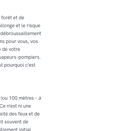
forêt et de
allonge et le risque
e débroussaillement
ons pour vous, vos
é de votre
es sapeurs-pompiers.
st pourquoi c’est
 (ou 100 mètres –
à
Ce n’est ni une
sité des feux et de
nt souvent de
llement initial