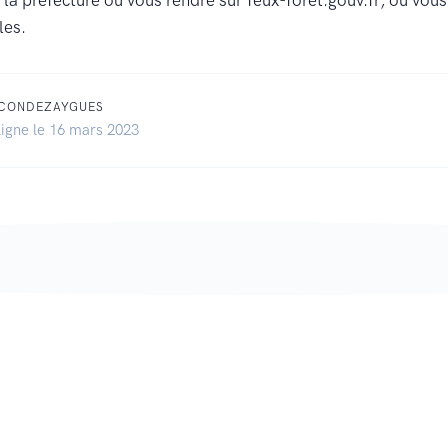
, la préfecture ou vous rendre sur feux-foret.gouv.fr, où vou
les.
 CONDEZAYGUES
ligne le 16 mars 2023