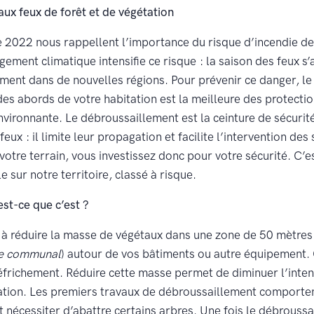
aux feux de forêt et de végétation
 2022 nous rappellent l’importance du risque d’incendie de 
ement climatique intensifie ce risque : la saison des feux s’
ment dans de nouvelles régions. Pour prévenir ce danger, l
 des abords de votre habitation est la meilleure des protecti
environnante. Le débroussaillement est la ceinture de sécurit
feux : il limite leur propagation et facilite l’intervention d
votre terrain, vous investissez donc pour votre sécurité. C’e
e sur notre territoire, classé à risque.
est-ce que c’est ?
e à réduire la masse de végétaux dans une zone de 50 mètres
te communal
) autour de vos bâtiments ou autre équipement. 
éfrichement. Réduire cette masse permet de diminuer l’inten
gation. Les premiers travaux de débroussaillement comporte
 nécessiter d’abattre certains arbres. Une fois le débroussai